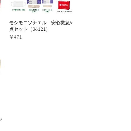
クイックビュー
モシモニソナエル 安心救急9
点セット（36121）
価格
￥471
9