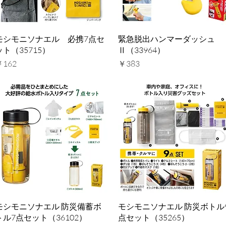
クイックビュー
クイックビュー
モシモニソナエル 必携7点セ
緊急脱出ハンマーダッシュ
ット（35715）
Ⅱ（33964）
価格
価格
￥162
￥383
クイックビュー
クイックビュー
モシモニソナエル 防災備蓄ボ
モシモニソナエル 防災ボトル
トル7点セット（36102）
点セット（35265）