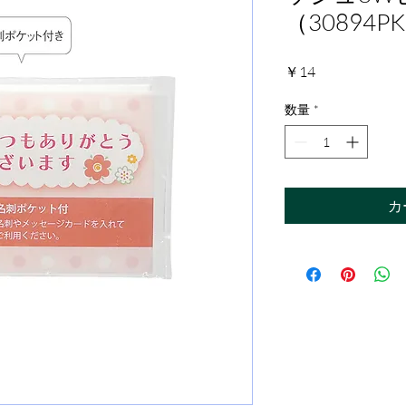
（30894P
価
￥14
格
数量
*
カ