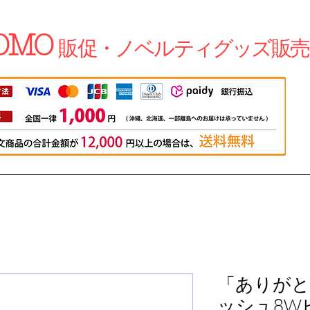
OMO
販促・ノベルティグッズ販売
「ありが
ッシュ8W