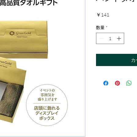
価
￥141
格
数量
*
カ