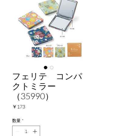
フェリテ コンパ
クトミラー
（35990）
価
￥173
格
数量
*