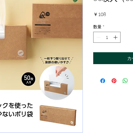
価
￥108
格
数量
*
カ