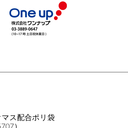
オマス配合ポリ袋
707）