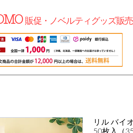
OMO
販促・ノベルティグッズ販売
リル バイ
50枚入（35