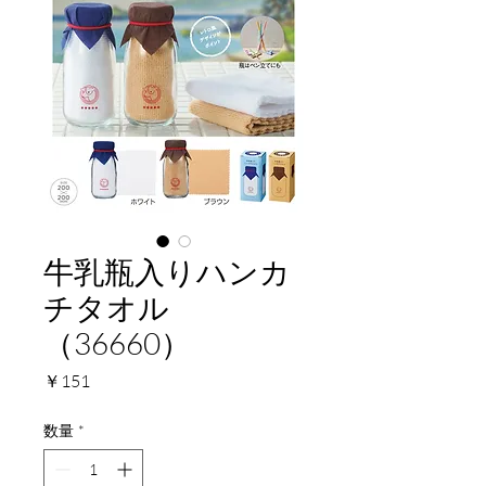
牛乳瓶入りハンカ
チタオル
（36660）
価
￥151
格
数量
*