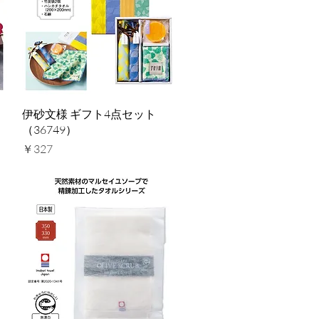
クイックビュー
伊砂文様 ギフト4点セット
（36749）
価格
￥327