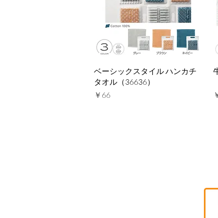
クイックビュー
ベーシックスタイル ハンカチ
タオル（36636）
価格
￥66