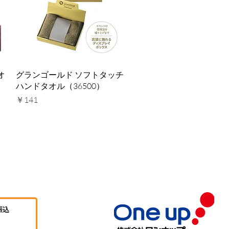
クイックビュー
オ
グランゴールド ソフトタッチ
ハンドタオル（36500）
価格
￥141