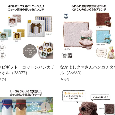
クイックビュー
クイックビュー
ハピギフト コットンハンカチ
なかよしクマさんハンカチタ
タオル（36377）
ル（36663）
価格
価格
￥74
￥93