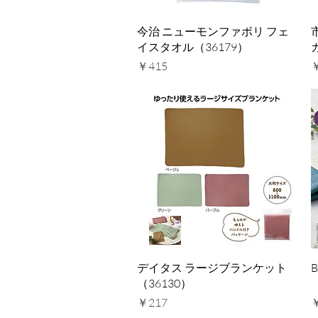
クイックビュー
今治 ニューモンファボリ フェ
イスタオル（36179）
価格
￥415
クイックビュー
デイタス ラージブランケット
（36130）
価格
￥217