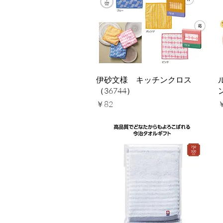
クイックビュー
伊砂文様 キッチンクロス
（36744）
価格
￥82