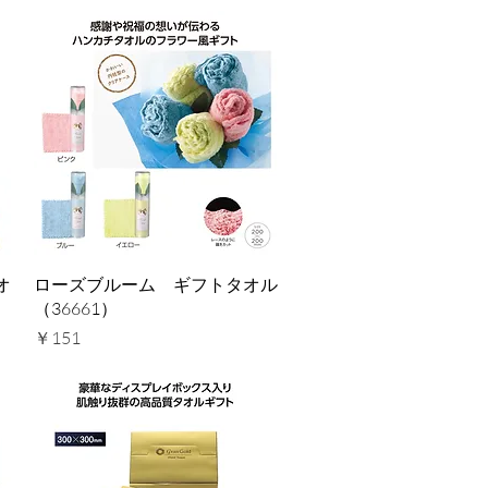
クイックビュー
オ
ローズブルーム ギフトタオル
（36661）
価格
￥151