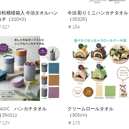
クイックビュー
クイックビュー
市松模様箱入 今治タオルハン
今治 彩りミニハンカチタオル
カチ（31093）
（35328）
価格
価格
￥327
￥184
クイックビュー
クイックビュー
BASIC ハンカチタオル
クリームロールタオル
（35601）
（30569）
価格
価格
￥129
￥173