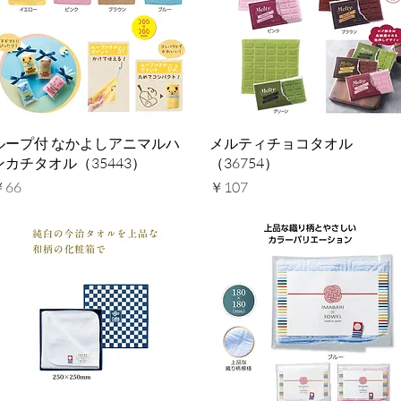
クイックビュー
クイックビュー
ループ付 なかよしアニマルハ
メルティチョコタオル
ンカチタオル（35443）
（36754）
価格
価格
￥66
￥107